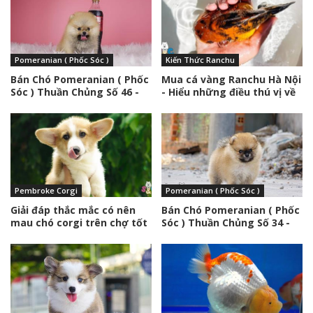
Pomeranian ( Phốc Sóc )
Kiến Thức Ranchu
Bán Chó Pomeranian ( Phốc
Mua cá vàng Ranchu Hà Nội
Sóc ) Thuần Chủng Số 46 -
- Hiểu những điều thú vị về
HCM - Toàn Quốc
loài cá này
Pembroke Corgi
Pomeranian ( Phốc Sóc )
Giải đáp thắc mắc có nên
Bán Chó Pomeranian ( Phốc
mau chó corgi trên chợ tốt
Sóc ) Thuần Chủng Số 34 -
không?
HCM - Toàn Quốc