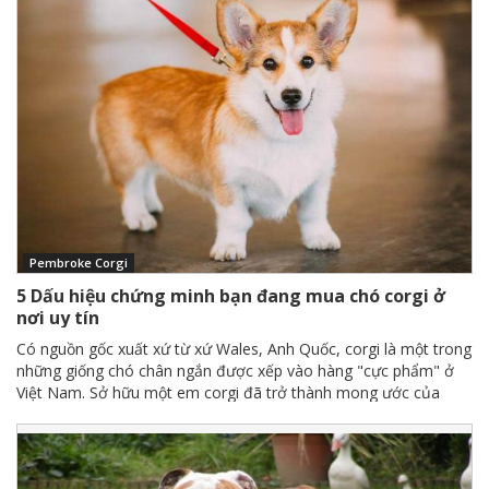
Pembroke Corgi
5 Dấu hiệu chứng minh bạn đang mua chó corgi ở
nơi uy tín
Có nguồn gốc xuất xứ từ xứ Wales, Anh Quốc, corgi là một trong
những giống chó chân ngắn được xếp vào hàng "cực phẩm" ở
Việt Nam. Sở hữu một em corgi đã trở thành mong ước của
không ít người. Thế nhưng, câu hỏi đặt ra là liệu bạn có đang
chọn mua chó corgi ở nơi uy tín? Dưới đây là một số dấu hiệu
giúp bạn nhận biết