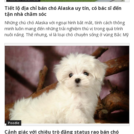
Tiết lộ địa chỉ bán chó Alaska uy tín, có bác sĩ đến
tận nhà chăm sóc
Những chú chó Alaska với ngoại hình bắt mắt, tính cách thông
minh luôn mang đến những trải nghiệm thú vị trong quá trình
nuôi nấng. Thế nhưng, vì là loại chó chuyên sống ở vùng Bắc Mỹ
nên trong quá trình sống ở khí hậu nhiệt đới, nếu không được
chăm sóc kỹ sẽ dễ gặp các vấn đề về sức khỏe. Vậy, làm thế
nào để tìm được địa chỉ bán chó Alaska uy tín, hỗ trợ bác sĩ thú
y đến tận nhà chăm sóc?
Poodle
Cảnh giác với chiêu trò đăng status rao bán chó