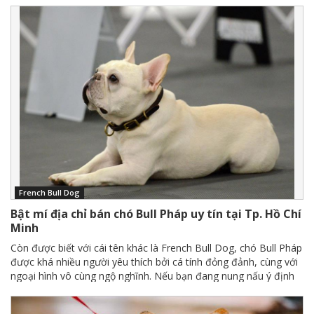
cho bạn nguyên nhân và cách trị bệnh viêm ruột ở chó Alaska
cực kì hiệu quả!
French Bull Dog
Bật mí địa chỉ bán chó Bull Pháp uy tín tại Tp. Hồ Chí
Minh
Còn được biết với cái tên khác là French Bull Dog, chó Bull Pháp
được khá nhiều người yêu thích bởi cá tính đỏng đảnh, cùng với
ngoại hình vô cùng ngộ nghĩnh. Nếu bạn đang nung nấu ý định
tậu ngay một em về làm bạn thì bài viết bật mí địa chỉ bán chó
Bull Pháp tại TP. Hồ Chí Minh dưới đây sẽ cực kỳ hữu ích!