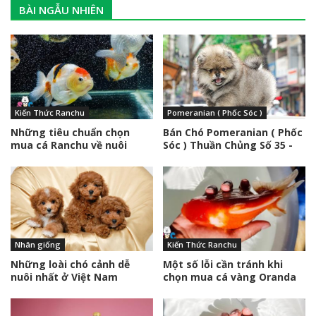
BÀI NGẪU NHIÊN
Kiến Thức Ranchu
Pomeranian ( Phốc Sóc )
Những tiêu chuẩn chọn
Bán Chó Pomeranian ( Phốc
mua cá Ranchu về nuôi
Sóc ) Thuần Chủng Số 35 -
HCM - Toàn Quốc
Nhân giống
Kiến Thức Ranchu
Những loài chó cảnh dễ
Một số lỗi cần tránh khi
nuôi nhất ở Việt Nam
chọn mua cá vàng Oranda