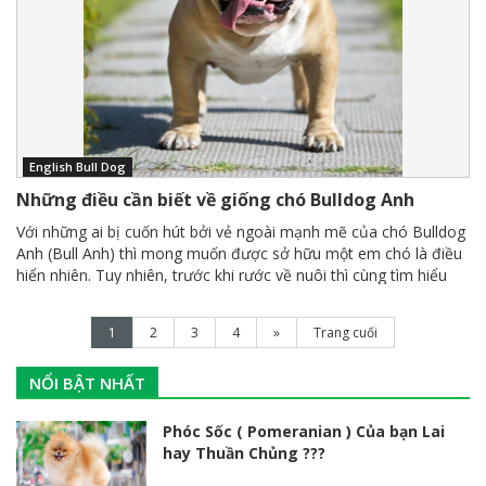
English Bull Dog
Những điều cần biết về giống chó Bulldog Anh
Với những ai bị cuốn hút bởi vẻ ngoài mạnh mẽ của chó Bulldog
Anh (Bull Anh) thì mong muốn được sở hữu một em chó là điều
hiển nhiên. Tuy nhiên, trước khi rước về nuôi thì cùng tìm hiểu
qua những điều thú vị về giống chó Bulldog Anh nhé. Chắc chắn
những thông tin này sẽ giúp bạn có thể cân nhắc kỹ hơn về sự
1
2
3
4
»
Trang cuối
phù hợp trước khi quyết định mua em chó này về nuôi.
NỔI BẬT NHẤT
Phóc Sốc ( Pomeranian ) Của bạn Lai
hay Thuần Chủng ???