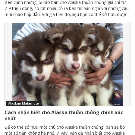
Bên cạnh những lời rao bán chó Alaska thuần chủng giá chỉ từ
7-9 triệu đồng, có rất nhiều tỏ ra bán tín bán nghi với những câu
mời chào hấp dẫn. Với giá tiền đó, liệu bạn có thể sở hữu được
một bé Alaska thuần chủng như lời hứa? Tạp chí Thú Cưng sẽ
cùng bạn tìm hiểu thêm về vấn đề này
Alaskan Malamute
Cách nhận biết chó Alaska thuần chủng chính xác
nhất
Để có thể sở hữu một chú chó Alaska thuần chủng, bạn sẽ bỏ
một số tiền không hề nhỏ. Vì vậy, vấn đề nhận biết chó Alaska