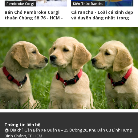
Pembroke Corgi
Kiến Thức Ranchu
Bán Chó Pembroke Corgi
Cá ranchu - Loài cá xinh đẹp
thuần Chủng Số 76 - HCM -
và duyên dáng nhất trong
Toàn Quốc
các loài cá cảnh
Thông tin liên hệ:
Địa chỉ: Gần Bến Xe Quận 8 – 25 Đường 20, Khu Dân Cư Bình Hưng,
🏠
Bình Chánh, TP.HCM