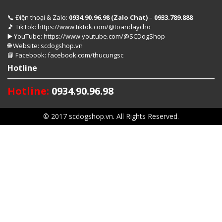
Điện thoại & Zalo:
0934.90.96.98 (Zalo Chat)
–
0933.789.888
📞
TikTok:
https://www.tiktok.com/@toandaycho
🎵
YouTube:
https://www.youtube.com/@SCDogShop
▶️
Website:
scdogshop.vn
🌐
Facebook:
facebook.com/thucungsc
📘
Hotline
Hotline:
0934.90.96.98
© 2017 scdogshop.vn. All Rights Reserved.