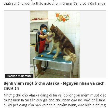
thuần chủng luôn là thắc mắc cho những ai đang có ý định mua
giống chó thông minh và ngoại hình rất ấn tượng này. Dưới đây,
Tạp chí Thú Cưng mách bạn một số cách nhận biết cực kì chính
xác, không cần phải có sự can thiệp của bác sĩ thú y.
Alaskan Malamute
Bệnh viêm ruột ở chó Alaska - Nguyên nhân và cách
chữa trị
Những chú chó Alaska dáng đi bệ vệ, bộ lông xù mềm mượt đặc
trưng luôn là tài sản quý giá cho chủ nhân của nó. Vậy, phải làm
bị khi pet cưng của bạn vô tình bị nhiễm bệnh, đặc biệt là những
bệnh liên quan tới tiêu hóa. Dưới đây, tạp chí thú cưng sẽ tiết lộ