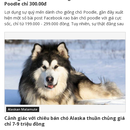
Poodle chỉ 300.00đ
Lợi dụng sự quý mến dành cho giống chó Poodle, gần đây xuất
hiện một số bài post Facebook rao bán chó poodle với giá cực
sốc, chỉ từ 199.000 - 299.000 đồng. Tuy nhiên, sự thật đằng sau
đó không phải là mục đích kinh doanh mà chỉ là chiêu trò câu
like, câu view của một số trang cộng đồng.
Alaskan Malamute
Cảnh giác với chiêu bán chó Alaska thuần chủng giá
chỉ 7-9 triệu đồng