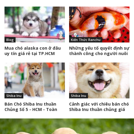
Quốc
Blog
Kiến Thức Ranchu
Mua chó alaska con ở đâu
Những yếu tố quyết định sự
uy tín giá rẻ tại TP.HCM
thành công cho người nuôi
Ranchu mini
Shiba Inu
Shiba Inu
Bán Chó Shiba Inu thuần
Cảnh giác với chiêu bán chó
Chủng Số 5 - HCM - Toàn
Shiba Inu thuần chủng giá
Quốc
chỉ 7-9 triệu đồng