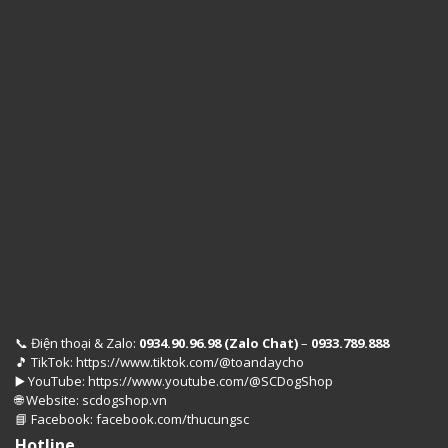
Điện thoại & Zalo:
0934.90.96.98 (Zalo Chat)
–
0933.789.888
📞
TikTok:
https://www.tiktok.com/@toandaycho
🎵
YouTube:
https://www.youtube.com/@SCDogShop
▶️
Website:
scdogshop.vn
🌐
Facebook:
facebook.com/thucungsc
📘
Hotline