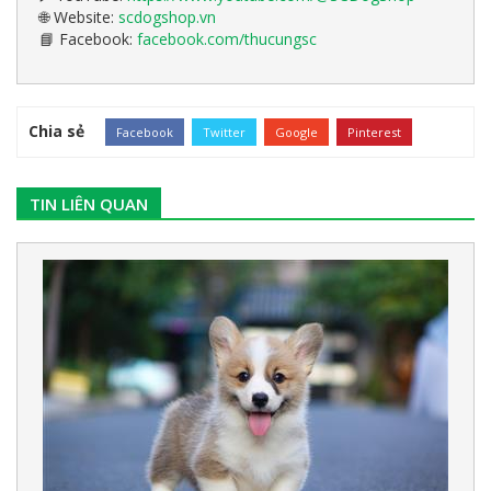
Website:
scdogshop.vn
🌐
Facebook:
facebook.com/thucungsc
📘
Chia sẻ
Facebook
Twitter
Google
Pinterest
TIN LIÊN QUAN