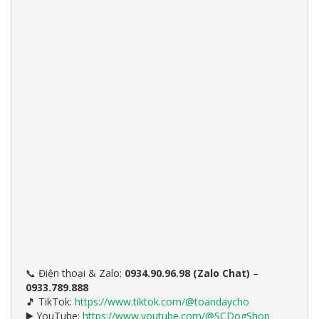
Điện thoại & Zalo:
0934.90.96.98 (Zalo Chat)
–
📞
0933.789.888
TikTok:
https://www.tiktok.com/@toandaycho
🎵
YouTube:
https://www.youtube.com/@SCDogShop
▶️