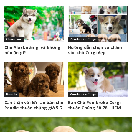
cách
Chăm sóc
Pembroke Corgi
Chó Alaska ăn gì và không
Hướng dẫn chọn và chăm
nên ăn gì?
sóc chó Corgi đẹp
Poodle
Pembroke Corgi
Cẩn thận với lời rao bán chó
Bán Chó Pembroke Corgi
Poodle thuần chủng giá 5-7
thuần Chủng Số 78 - HCM -
triệu
Toàn Quốc