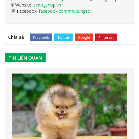
Website:
scdogshop.vn
🌐
Facebook:
facebook.com/thucungsc
📘
Chia sẻ
Facebook
Twitter
Google
Pinterest
TIN LIÊN QUAN