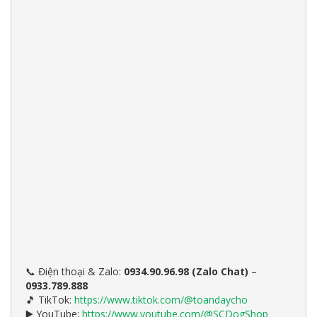
Điện thoại & Zalo:
0934.90.96.98 (Zalo Chat)
–
📞
0933.789.888
TikTok:
https://www.tiktok.com/@toandaycho
🎵
YouTube:
https://www.youtube.com/@SCDogShop
▶️