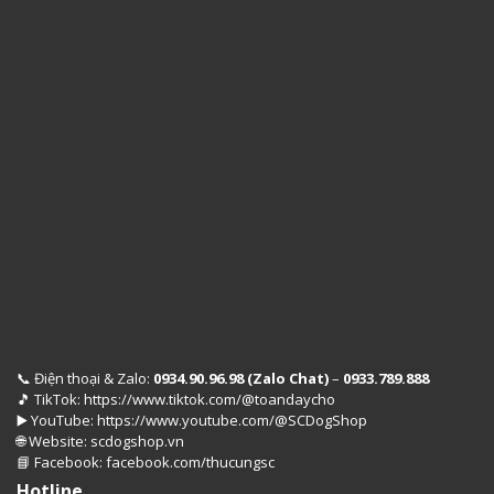
Điện thoại & Zalo:
0934.90.96.98 (Zalo Chat)
–
0933.789.888
📞
TikTok:
https://www.tiktok.com/@toandaycho
🎵
YouTube:
https://www.youtube.com/@SCDogShop
▶️
Website:
scdogshop.vn
🌐
Facebook:
facebook.com/thucungsc
📘
Hotline